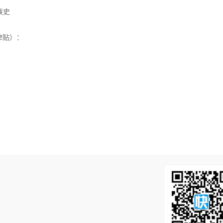
族史
务津贴）：
！