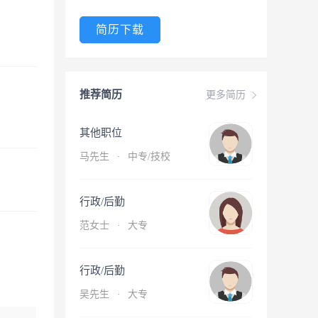
简历下载
推荐简历
更多简历
其他职位
马先生
·
中专/技校
行政/后勤
范女士
·
大专
行政/后勤
吴先生
·
大专