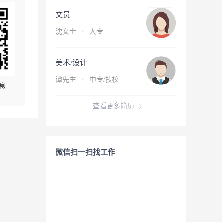
文员
沈女士
·
大专
美术/设计
谭先生
·
中专/技校
息
查看更多简历
微信扫一扫找工作